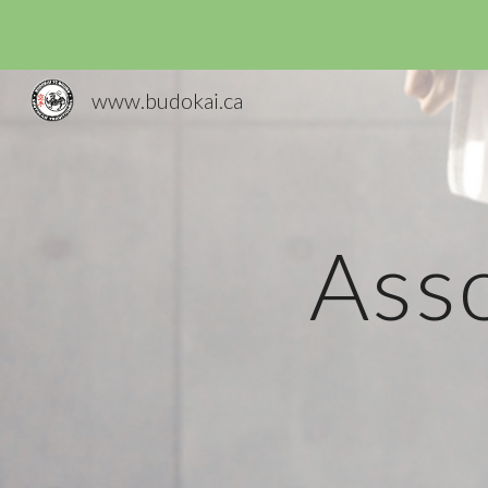
Sk
www.budokai.ca
Asso