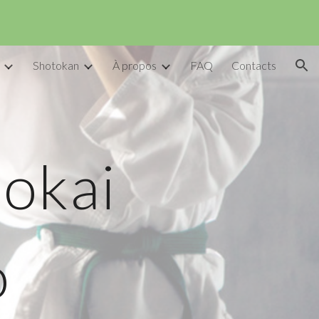
ion
Shotokan
À propos
FAQ
Contacts
dokai
o