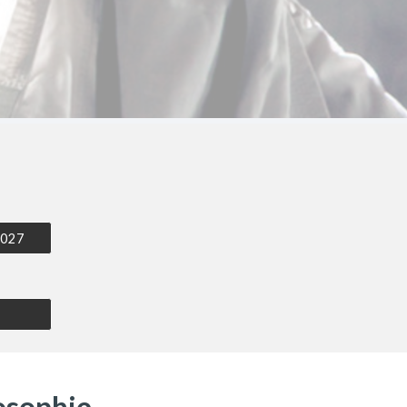
2027
osophie